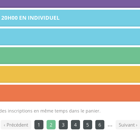
 20H00 EN INDIVIDUEL
t des inscriptions en même temps dans le panier.
‹ Précédent
1
2
3
4
5
6
Suivant ›
…